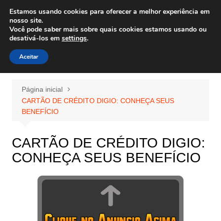
Ir
Estamos usando cookies para oferecer a melhor experiência em
Wiley Wales
para
nosso site.
corais algas e vida marinha
Você pode saber mais sobre quais cookies estamos usando ou
o
desativá-los em
settings
.
conteúdo
Aceitar
Página inicial
CARTÃO DE CRÉDITO DIGIO: CONHEÇA SEUS
BENEFÍCIO
CARTÃO DE CRÉDITO DIGIO:
CONHEÇA SEUS BENEFÍCIO