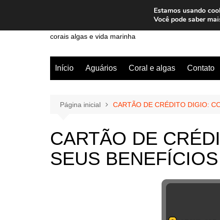
Ir
Estamos usando cooki
para
Wiley Wales
Você pode saber mai
o
corais algas e vida marinha
conteúdo
Início
Aguários
Coral e algas
Contato
Página inicial
CARTÃO DE CRÉDITO DIGIO: C
CARTÃO DE CRÉDI
SEUS BENEFÍCIOS