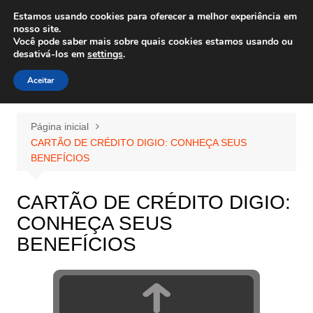
Ir
Estamos usando cookies para oferecer a melhor experiência em
Wiley Wales
para
nosso site.
corais algas e vida marinha
Você pode saber mais sobre quais cookies estamos usando ou
o
desativá-los em
settings
.
conteúdo
Aceitar
Página inicial
CARTÃO DE CRÉDITO DIGIO: CONHEÇA SEUS
BENEFÍCIOS
CARTÃO DE CRÉDITO DIGIO:
CONHEÇA SEUS
BENEFÍCIOS