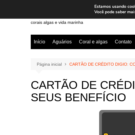
Ir
Estamos usando cooki
para
Wiley Wales
Você pode saber mai
o
corais algas e vida marinha
conteúdo
Início
Aguários
Coral e algas
Contato
Página inicial
CARTÃO DE CRÉDITO DIGIO: C
CARTÃO DE CRÉDI
SEUS BENEFÍCIO