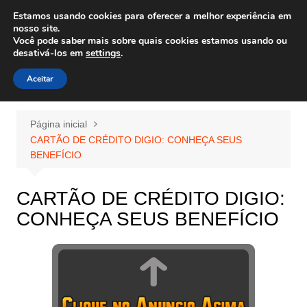
Ir
Estamos usando cookies para oferecer a melhor experiência em
Wiley Wales
para
nosso site.
corais algas e vida marinha
Você pode saber mais sobre quais cookies estamos usando ou
o
desativá-los em
settings
.
conteúdo
Aceitar
Página inicial
CARTÃO DE CRÉDITO DIGIO: CONHEÇA SEUS
BENEFÍCIO
CARTÃO DE CRÉDITO DIGIO:
CONHEÇA SEUS BENEFÍCIO