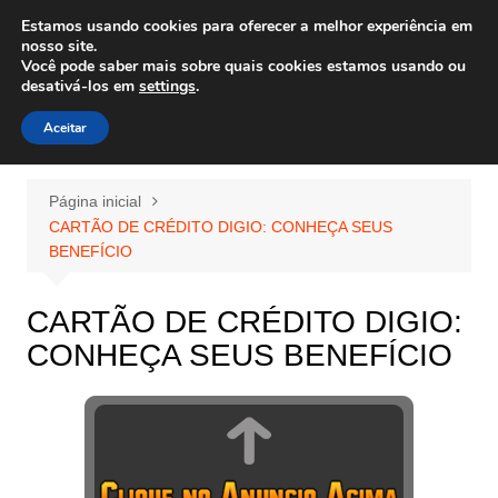
Ir
Estamos usando cookies para oferecer a melhor experiência em
Wiley Wales
para
nosso site.
corais algas e vida marinha
Você pode saber mais sobre quais cookies estamos usando ou
o
desativá-los em
settings
.
conteúdo
Aceitar
Página inicial
CARTÃO DE CRÉDITO DIGIO: CONHEÇA SEUS
BENEFÍCIO
CARTÃO DE CRÉDITO DIGIO:
CONHEÇA SEUS BENEFÍCIO