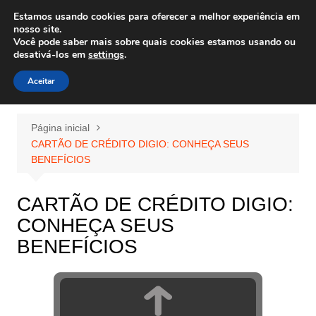
Ir
Estamos usando cookies para oferecer a melhor experiência em
Wiley Wales
para
nosso site.
corais algas e vida marinha
Você pode saber mais sobre quais cookies estamos usando ou
o
desativá-los em
settings
.
conteúdo
Aceitar
Página inicial
CARTÃO DE CRÉDITO DIGIO: CONHEÇA SEUS
BENEFÍCIOS
CARTÃO DE CRÉDITO DIGIO:
CONHEÇA SEUS
BENEFÍCIOS