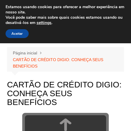
Ir
Estamos usando cookies para oferecer a melhor experiência em
Wiley Wales
para
nosso site.
corais algas e vida marinha
Você pode saber mais sobre quais cookies estamos usando ou
o
desativá-los em
settings
.
conteúdo
Aceitar
Página inicial
CARTÃO DE CRÉDITO DIGIO: CONHEÇA SEUS
BENEFÍCIOS
CARTÃO DE CRÉDITO DIGIO:
CONHEÇA SEUS
BENEFÍCIOS