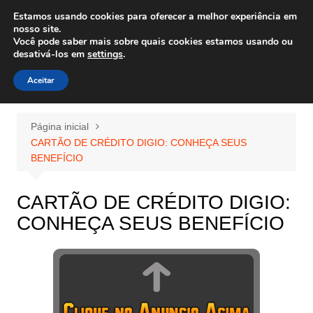
Ir
Estamos usando cookies para oferecer a melhor experiência em
Wiley Wales
para
nosso site.
corais algas e vida marinha
Você pode saber mais sobre quais cookies estamos usando ou
o
desativá-los em
settings
.
conteúdo
Aceitar
Página inicial
CARTÃO DE CRÉDITO DIGIO: CONHEÇA SEUS
BENEFÍCIO
CARTÃO DE CRÉDITO DIGIO:
CONHEÇA SEUS BENEFÍCIO