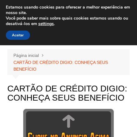
Ir
Estamos usando cookies para oferecer a melhor experiência em
Wiley Wales
para
nosso site.
corais algas e vida marinha
Você pode saber mais sobre quais cookies estamos usando ou
o
desativá-los em
settings
.
conteúdo
Aceitar
Página inicial
CARTÃO DE CRÉDITO DIGIO: CONHEÇA SEUS
BENEFÍCIO
CARTÃO DE CRÉDITO DIGIO:
CONHEÇA SEUS BENEFÍCIO