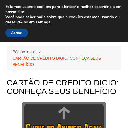
Ir
Estamos usando cookies para oferecer a melhor experiência em
Wiley Wales
para
nosso site.
corais algas e vida marinha
Você pode saber mais sobre quais cookies estamos usando ou
o
desativá-los em
settings
.
conteúdo
Aceitar
Página inicial
CARTÃO DE CRÉDITO DIGIO: CONHEÇA SEUS
BENEFÍCIO
CARTÃO DE CRÉDITO DIGIO:
CONHEÇA SEUS BENEFÍCIO