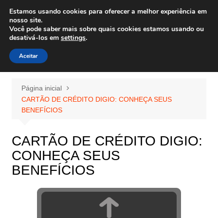
Ir
Estamos usando cookies para oferecer a melhor experiência em
Wiley Wales
para
nosso site.
corais algas e vida marinha
Você pode saber mais sobre quais cookies estamos usando ou
o
desativá-los em
settings
.
conteúdo
Aceitar
Página inicial
CARTÃO DE CRÉDITO DIGIO: CONHEÇA SEUS
BENEFÍCIOS
CARTÃO DE CRÉDITO DIGIO:
CONHEÇA SEUS
BENEFÍCIOS