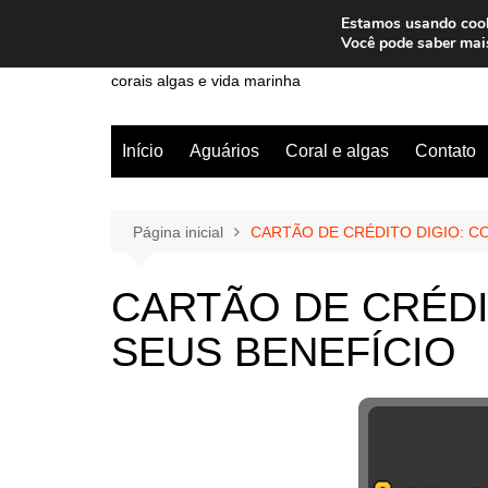
Ir
Estamos usando cooki
para
Wiley Wales
Você pode saber mai
o
corais algas e vida marinha
conteúdo
Início
Aguários
Coral e algas
Contato
Página inicial
CARTÃO DE CRÉDITO DIGIO: C
CARTÃO DE CRÉDI
SEUS BENEFÍCIO