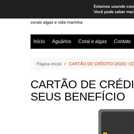
Ir
Estamos usando cooki
para
Wiley Wales
Você pode saber mai
o
corais algas e vida marinha
conteúdo
Início
Aguários
Coral e algas
Contato
Página inicial
CARTÃO DE CRÉDITO DIGIO: C
CARTÃO DE CRÉDI
SEUS BENEFÍCIO