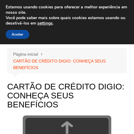
Ir
Estamos usando cookies para oferecer a melhor experiência em
Wiley Wales
para
nosso site.
corais algas e vida marinha
Você pode saber mais sobre quais cookies estamos usando ou
o
desativá-los em
settings
.
conteúdo
Aceitar
Página inicial
CARTÃO DE CRÉDITO DIGIO: CONHEÇA SEUS
BENEFÍCIOS
CARTÃO DE CRÉDITO DIGIO:
CONHEÇA SEUS
BENEFÍCIOS