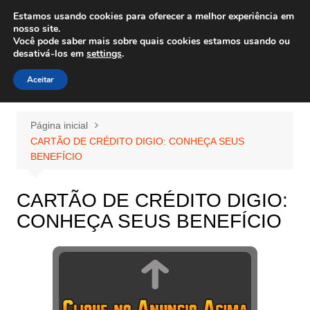
Ir
Estamos usando cookies para oferecer a melhor experiência em
Wiley Wales
para
nosso site.
corais algas e vida marinha
Você pode saber mais sobre quais cookies estamos usando ou
o
desativá-los em
settings
.
conteúdo
Aceitar
Página inicial
CARTÃO DE CRÉDITO DIGIO: CONHEÇA SEUS
BENEFÍCIO
CARTÃO DE CRÉDITO DIGIO:
CONHEÇA SEUS BENEFÍCIO