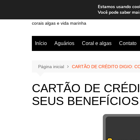
Ir
Estamos usando cooki
para
Wiley Wales
Você pode saber mai
o
corais algas e vida marinha
conteúdo
Início
Aguários
Coral e algas
Contato
Página inicial
CARTÃO DE CRÉDITO DIGIO: C
CARTÃO DE CRÉDI
SEUS BENEFÍCIOS