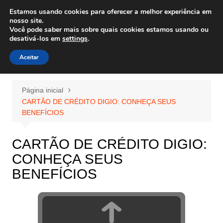
Ir
Estamos usando cookies para oferecer a melhor experiência em
Wiley Wales
para
nosso site.
corais algas e vida marinha
Você pode saber mais sobre quais cookies estamos usando ou
o
desativá-los em
settings
.
conteúdo
Aceitar
Página inicial
CARTÃO DE CRÉDITO DIGIO: CONHEÇA SEUS
BENEFÍCIOS
CARTÃO DE CRÉDITO DIGIO:
CONHEÇA SEUS
BENEFÍCIOS