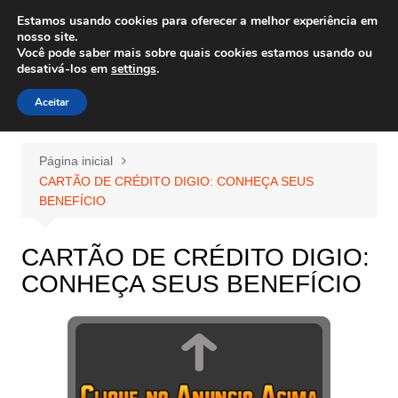
Ir
Estamos usando cookies para oferecer a melhor experiência em
Wiley Wales
para
nosso site.
corais algas e vida marinha
Você pode saber mais sobre quais cookies estamos usando ou
o
desativá-los em
settings
.
conteúdo
Aceitar
Página inicial
CARTÃO DE CRÉDITO DIGIO: CONHEÇA SEUS
BENEFÍCIO
CARTÃO DE CRÉDITO DIGIO:
CONHEÇA SEUS BENEFÍCIO