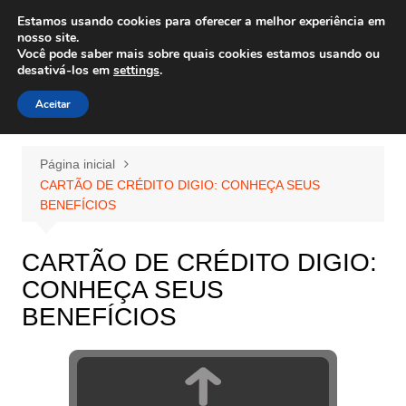
Ir
Estamos usando cookies para oferecer a melhor experiência em
Wiley Wales
para
nosso site.
corais algas e vida marinha
Você pode saber mais sobre quais cookies estamos usando ou
o
desativá-los em
settings
.
conteúdo
Aceitar
Página inicial
CARTÃO DE CRÉDITO DIGIO: CONHEÇA SEUS
BENEFÍCIOS
CARTÃO DE CRÉDITO DIGIO:
CONHEÇA SEUS
BENEFÍCIOS