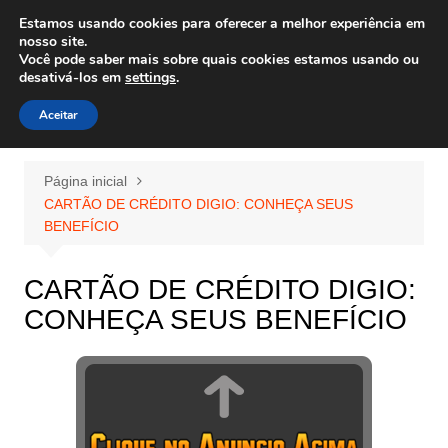
Ir
Estamos usando cookies para oferecer a melhor experiência em
Wiley Wales
para
nosso site.
corais algas e vida marinha
Você pode saber mais sobre quais cookies estamos usando ou
o
desativá-los em
settings
.
conteúdo
Aceitar
Página inicial
CARTÃO DE CRÉDITO DIGIO: CONHEÇA SEUS
BENEFÍCIO
CARTÃO DE CRÉDITO DIGIO:
CONHEÇA SEUS BENEFÍCIO