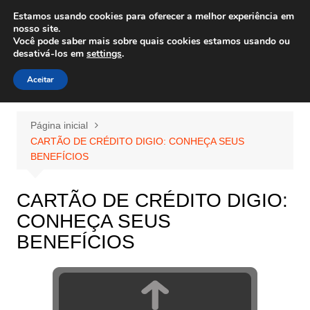
Ir
Estamos usando cookies para oferecer a melhor experiência em
Wiley Wales
para
nosso site.
corais algas e vida marinha
Você pode saber mais sobre quais cookies estamos usando ou
o
desativá-los em
settings
.
conteúdo
Aceitar
Página inicial
CARTÃO DE CRÉDITO DIGIO: CONHEÇA SEUS
BENEFÍCIOS
CARTÃO DE CRÉDITO DIGIO:
CONHEÇA SEUS
BENEFÍCIOS