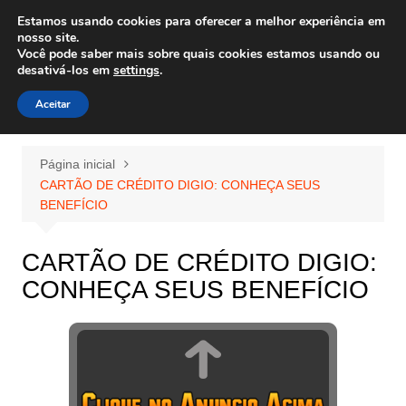
Ir
Estamos usando cookies para oferecer a melhor experiência em
Wiley Wales
para
nosso site.
corais algas e vida marinha
Você pode saber mais sobre quais cookies estamos usando ou
o
desativá-los em
settings
.
conteúdo
Aceitar
Página inicial
CARTÃO DE CRÉDITO DIGIO: CONHEÇA SEUS
BENEFÍCIO
CARTÃO DE CRÉDITO DIGIO:
CONHEÇA SEUS BENEFÍCIO