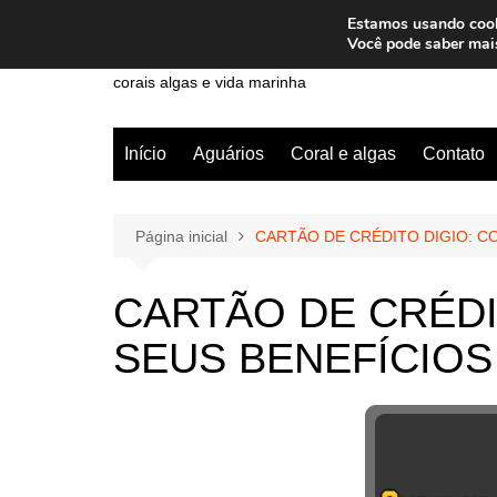
Ir
Estamos usando cooki
para
Wiley Wales
Você pode saber mai
o
corais algas e vida marinha
conteúdo
Início
Aguários
Coral e algas
Contato
Página inicial
CARTÃO DE CRÉDITO DIGIO: C
CARTÃO DE CRÉDI
SEUS BENEFÍCIOS