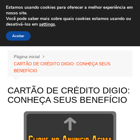
Ir
Estamos usando cookies para oferecer a melhor experiência em
Wiley Wales
para
nosso site.
corais algas e vida marinha
Você pode saber mais sobre quais cookies estamos usando ou
o
desativá-los em
settings
.
conteúdo
Aceitar
Página inicial
CARTÃO DE CRÉDITO DIGIO: CONHEÇA SEUS
BENEFÍCIO
CARTÃO DE CRÉDITO DIGIO:
CONHEÇA SEUS BENEFÍCIO