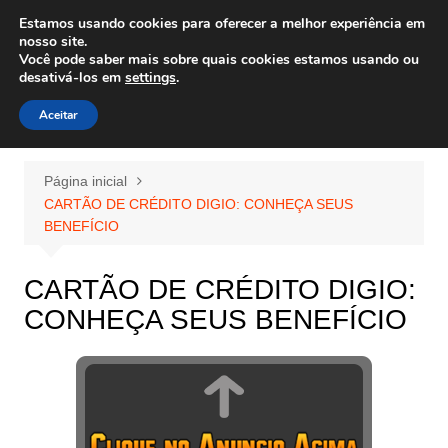
Ir
Estamos usando cookies para oferecer a melhor experiência em
Wiley Wales
para
nosso site.
corais algas e vida marinha
Você pode saber mais sobre quais cookies estamos usando ou
o
desativá-los em
settings
.
conteúdo
Aceitar
Página inicial
CARTÃO DE CRÉDITO DIGIO: CONHEÇA SEUS
BENEFÍCIO
CARTÃO DE CRÉDITO DIGIO:
CONHEÇA SEUS BENEFÍCIO