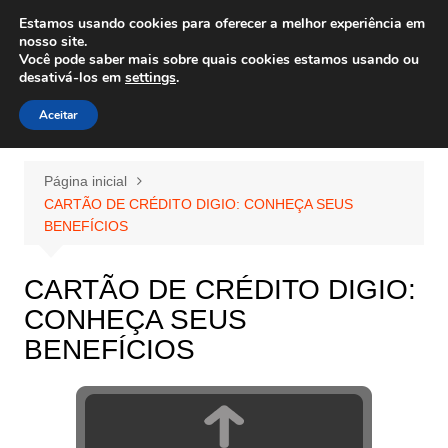
Ir
Estamos usando cookies para oferecer a melhor experiência em
Wiley Wales
para
nosso site.
corais algas e vida marinha
Você pode saber mais sobre quais cookies estamos usando ou
o
desativá-los em
settings
.
conteúdo
Aceitar
Página inicial
CARTÃO DE CRÉDITO DIGIO: CONHEÇA SEUS
BENEFÍCIOS
CARTÃO DE CRÉDITO DIGIO:
CONHEÇA SEUS
BENEFÍCIOS