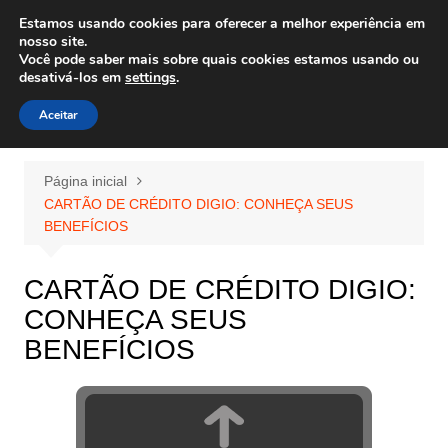
Ir
Estamos usando cookies para oferecer a melhor experiência em
Wiley Wales
para
nosso site.
corais algas e vida marinha
Você pode saber mais sobre quais cookies estamos usando ou
o
desativá-los em
settings
.
conteúdo
Aceitar
Página inicial
CARTÃO DE CRÉDITO DIGIO: CONHEÇA SEUS
BENEFÍCIOS
CARTÃO DE CRÉDITO DIGIO:
CONHEÇA SEUS
BENEFÍCIOS