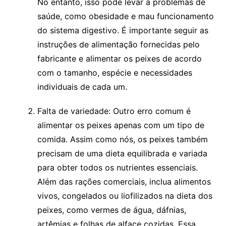
No ​entanto, ⁢isso pode levar ‍a problemas de
saúde, como‍ obesidade e ⁤mau⁣ funcionamento
do sistema ⁢digestivo. É importante seguir as
instruções de alimentação fornecidas pelo
fabricante e alimentar ​os peixes de acordo
com o​ tamanho, espécie e⁢ necessidades
⁤individuais ​de cada um.
Falta de variedade: Outro ⁤erro comum é​
alimentar os peixes apenas com um tipo ‍de
comida. Assim como⁤ nós, os ‌peixes ​também​
precisam de uma dieta ⁢equilibrada⁣ e variada
para‍ obter⁣ todos os‌ nutrientes essenciais.
Além das⁢ rações comerciais, inclua​ alimentos
vivos, congelados ou ⁣liofilizados ⁤na dieta dos
peixes, como‍ vermes de ⁤água, dáfnias,
artêmias e folhas⁢ de alface cozidas. Essa