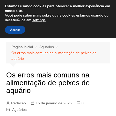
Ir
Estamos usando cookies para oferecer a melhor experiência em
Wiley Wales
para
nosso site.
corais algas e vida marinha
Você pode saber mais sobre quais cookies estamos usando ou
o
desativá-los em
settings
.
conteúdo
Aceitar
Página inicial
Aguários
Os erros mais comuns na alimentação de peixes de
aquário
Os erros mais comuns na
alimentação de peixes de
aquário
Redação
15 de janeiro de 2025
0
Aguários