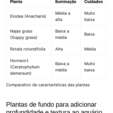
Planta
Iluminação
Cuidados
Média a
Muito
Elodea ⁣(Anacharis)
alta
baixa
Najas grass
Baixa ​a
Baixa
(Guppy grass)
média
Rotala rotundifolia
Alta
Média
Hornwort
Baixa a
Muito
(Ceratophyllum
média
baixa
demersum)
Comparativo de‍ características das plantas
Plantas de fundo para adicionar
⁢profundidade e‍ textura ao​ aquário