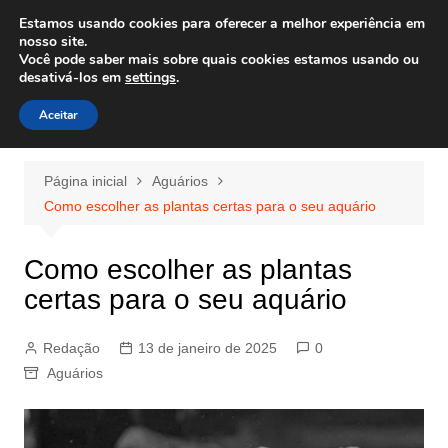
Ir
Estamos usando cookies para oferecer a melhor experiência em
Wiley Wales
para
nosso site.
corais algas e vida marinha
Você pode saber mais sobre quais cookies estamos usando ou
o
desativá-los em
settings
.
conteúdo
Aceitar
Página inicial
Aguários
Como escolher as plantas certas para o seu aquário
Como escolher as plantas
certas para o seu aquário
Redação
13 de janeiro de 2025
0
Aguários