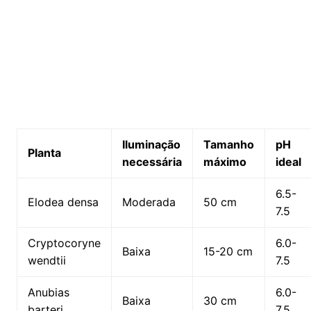
Iluminação
Tamanho
pH
Planta
⁣necessária
máximo
ideal
6.5-
Elodea densa
Moderada
50 cm
7.5
Cryptocoryne
6.0-
Baixa
15-20⁢ cm
wendtii
7.5
Anubias
6.0-
Baixa
30 cm
barteri
7.5