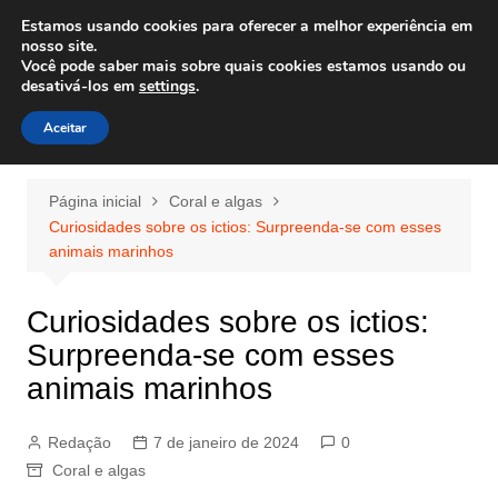
Ir
Estamos usando cookies para oferecer a melhor experiência em
Wiley Wales
para
nosso site.
corais algas e vida marinha
Você pode saber mais sobre quais cookies estamos usando ou
o
desativá-los em
settings
.
conteúdo
Aceitar
Página inicial
Coral e algas
Curiosidades sobre os ictios: Surpreenda-se com esses
animais marinhos
Curiosidades sobre os ictios:
Surpreenda-se com esses
animais marinhos
Redação
7 de janeiro de 2024
0
Coral e algas