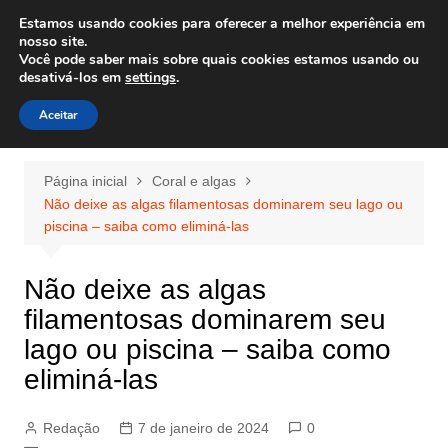
Ir
Estamos usando cookies para oferecer a melhor experiência em
Wiley Wales
para
nosso site.
corais algas e vida marinha
Você pode saber mais sobre quais cookies estamos usando ou
o
desativá-los em
settings
.
conteúdo
Aceitar
Página inicial
Coral e algas
Não deixe as algas filamentosas dominarem seu lago ou
piscina – saiba como eliminá-las
Não deixe as algas
filamentosas dominarem seu
lago ou piscina – saiba como
eliminá-las
Redação
7 de janeiro de 2024
0