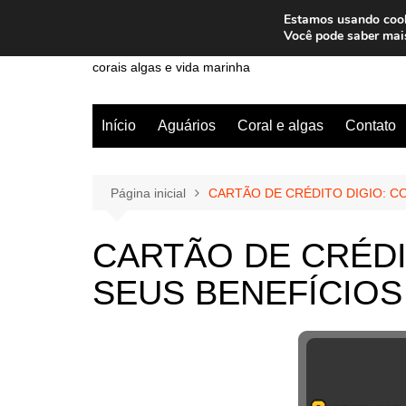
Ir
Estamos usando cooki
para
Wiley Wales
Você pode saber mai
o
corais algas e vida marinha
conteúdo
Início
Aguários
Coral e algas
Contato
Página inicial
CARTÃO DE CRÉDITO DIGIO: C
CARTÃO DE CRÉDI
SEUS BENEFÍCIOS