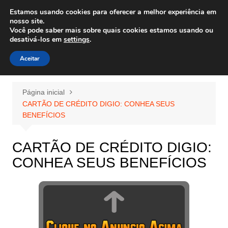
Ir
Estamos usando cookies para oferecer a melhor experiência em
Wiley Wales
para
nosso site.
corais algas e vida marinha
Você pode saber mais sobre quais cookies estamos usando ou
o
desativá-los em
settings
.
conteúdo
Aceitar
Página inicial
CARTÃO DE CRÉDITO DIGIO: CONHEA SEUS
BENEFÍCIOS
CARTÃO DE CRÉDITO DIGIO:
CONHEA SEUS BENEFÍCIOS