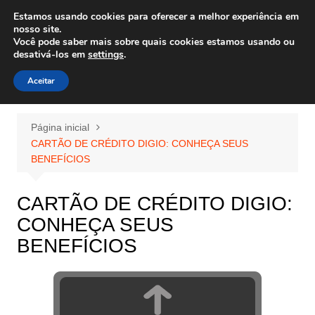
Ir
Estamos usando cookies para oferecer a melhor experiência em
Wiley Wales
para
nosso site.
corais algas e vida marinha
Você pode saber mais sobre quais cookies estamos usando ou
o
desativá-los em
settings
.
conteúdo
Aceitar
Página inicial
CARTÃO DE CRÉDITO DIGIO: CONHEÇA SEUS
BENEFÍCIOS
CARTÃO DE CRÉDITO DIGIO:
CONHEÇA SEUS
BENEFÍCIOS