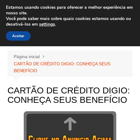
Ir
Estamos usando cookies para oferecer a melhor experiência em
Wiley Wales
para
nosso site.
corais algas e vida marinha
Você pode saber mais sobre quais cookies estamos usando ou
o
desativá-los em
settings
.
conteúdo
Aceitar
Página inicial
CARTÃO DE CRÉDITO DIGIO: CONHEÇA SEUS
BENEFÍCIO
CARTÃO DE CRÉDITO DIGIO:
CONHEÇA SEUS BENEFÍCIO