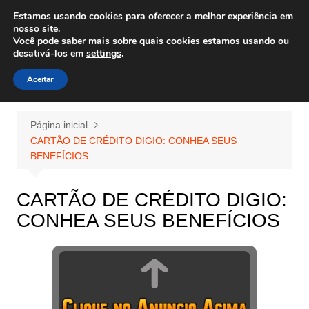
Ir
Estamos usando cookies para oferecer a melhor experiência em
Wiley Wales
para
nosso site.
corais algas e vida marinha
Você pode saber mais sobre quais cookies estamos usando ou
o
desativá-los em
settings
.
conteúdo
Aceitar
Página inicial
CARTÃO DE CRÉDITO DIGIO: CONHEA SEUS
BENEFÍCIOS
CARTÃO DE CRÉDITO DIGIO:
CONHEA SEUS BENEFÍCIOS