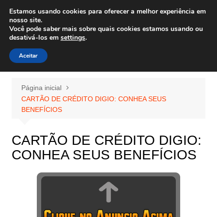
Ir
Estamos usando cookies para oferecer a melhor experiência em
Wiley Wales
para
nosso site.
corais algas e vida marinha
Você pode saber mais sobre quais cookies estamos usando ou
o
desativá-los em
settings
.
conteúdo
Aceitar
Página inicial
CARTÃO DE CRÉDITO DIGIO: CONHEA SEUS
BENEFÍCIOS
CARTÃO DE CRÉDITO DIGIO:
CONHEA SEUS BENEFÍCIOS