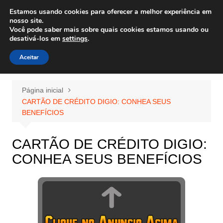
Ir
Estamos usando cookies para oferecer a melhor experiência em
Wiley Wales
para
nosso site.
corais algas e vida marinha
Você pode saber mais sobre quais cookies estamos usando ou
o
desativá-los em
settings
.
conteúdo
Aceitar
Página inicial
CARTÃO DE CRÉDITO DIGIO: CONHEA SEUS
BENEFÍCIOS
CARTÃO DE CRÉDITO DIGIO:
CONHEA SEUS BENEFÍCIOS