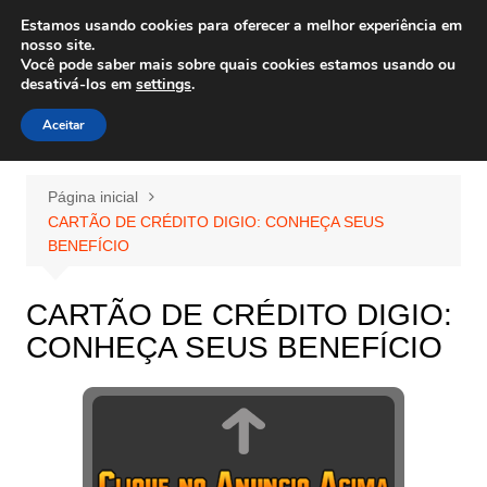
Ir
Estamos usando cookies para oferecer a melhor experiência em
Wiley Wales
para
nosso site.
corais algas e vida marinha
Você pode saber mais sobre quais cookies estamos usando ou
o
desativá-los em
settings
.
conteúdo
Aceitar
Página inicial
CARTÃO DE CRÉDITO DIGIO: CONHEÇA SEUS
BENEFÍCIO
CARTÃO DE CRÉDITO DIGIO:
CONHEÇA SEUS BENEFÍCIO