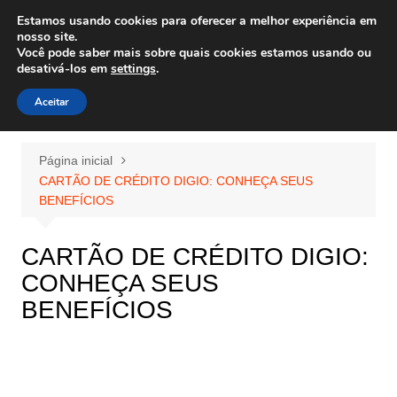
Ir
Estamos usando cookies para oferecer a melhor experiência em
Wiley Wales
para
nosso site.
corais algas e vida marinha
Você pode saber mais sobre quais cookies estamos usando ou
o
desativá-los em
settings
.
conteúdo
Aceitar
Página inicial
CARTÃO DE CRÉDITO DIGIO: CONHEÇA SEUS
BENEFÍCIOS
CARTÃO DE CRÉDITO DIGIO:
CONHEÇA SEUS
BENEFÍCIOS