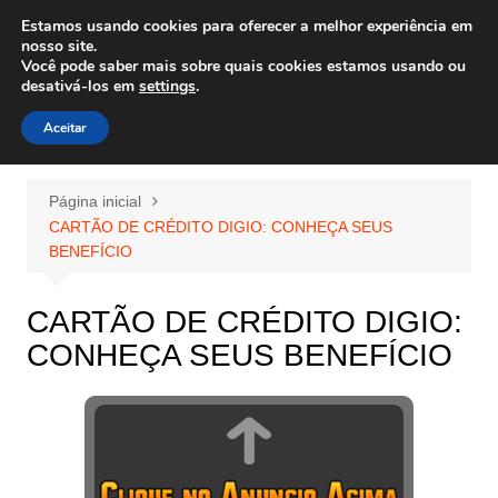
Ir
Estamos usando cookies para oferecer a melhor experiência em
Wiley Wales
para
nosso site.
corais algas e vida marinha
Você pode saber mais sobre quais cookies estamos usando ou
o
desativá-los em
settings
.
conteúdo
Aceitar
Página inicial
CARTÃO DE CRÉDITO DIGIO: CONHEÇA SEUS
BENEFÍCIO
CARTÃO DE CRÉDITO DIGIO:
CONHEÇA SEUS BENEFÍCIO