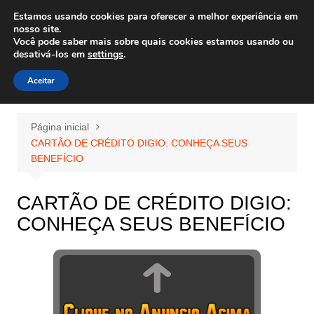
Ir
Estamos usando cookies para oferecer a melhor experiência em
Wiley Wales
para
nosso site.
corais algas e vida marinha
Você pode saber mais sobre quais cookies estamos usando ou
o
desativá-los em
settings
.
conteúdo
Aceitar
Página inicial
CARTÃO DE CRÉDITO DIGIO: CONHEÇA SEUS
BENEFÍCIO
CARTÃO DE CRÉDITO DIGIO:
CONHEÇA SEUS BENEFÍCIO