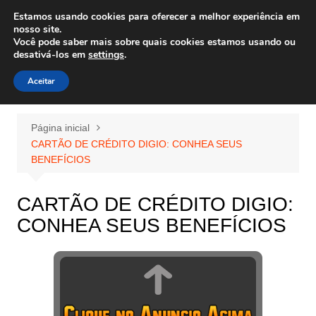
Ir
Estamos usando cookies para oferecer a melhor experiência em
Wiley Wales
para
nosso site.
corais algas e vida marinha
Você pode saber mais sobre quais cookies estamos usando ou
o
desativá-los em
settings
.
conteúdo
Aceitar
Página inicial
CARTÃO DE CRÉDITO DIGIO: CONHEA SEUS
BENEFÍCIOS
CARTÃO DE CRÉDITO DIGIO:
CONHEA SEUS BENEFÍCIOS