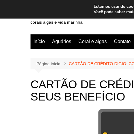
Ir
Estamos usando cooki
para
Wiley Wales
Você pode saber mai
o
corais algas e vida marinha
conteúdo
Início
Aguários
Coral e algas
Contato
Página inicial
CARTÃO DE CRÉDITO DIGIO: C
CARTÃO DE CRÉDI
SEUS BENEFÍCIO