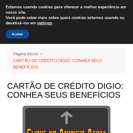
Ir
Estamos usando cookies para oferecer a melhor experiência em
Wiley Wales
para
nosso site.
corais algas e vida marinha
Você pode saber mais sobre quais cookies estamos usando ou
o
desativá-los em
settings
.
conteúdo
Aceitar
Página inicial
CARTÃO DE CRÉDITO DIGIO: CONHEA SEUS
BENEFÍCIOS
CARTÃO DE CRÉDITO DIGIO:
CONHEA SEUS BENEFÍCIOS