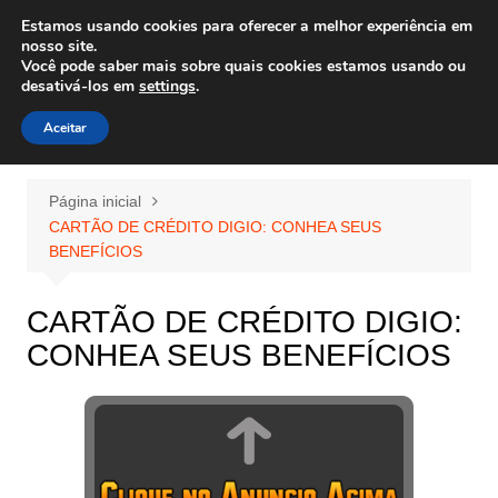
Ir
Estamos usando cookies para oferecer a melhor experiência em
Wiley Wales
para
nosso site.
corais algas e vida marinha
Você pode saber mais sobre quais cookies estamos usando ou
o
desativá-los em
settings
.
conteúdo
Aceitar
Página inicial
CARTÃO DE CRÉDITO DIGIO: CONHEA SEUS
BENEFÍCIOS
CARTÃO DE CRÉDITO DIGIO:
CONHEA SEUS BENEFÍCIOS