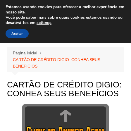
Ir
Estamos usando cookies para oferecer a melhor experiência em
Wiley Wales
para
nosso site.
corais algas e vida marinha
Você pode saber mais sobre quais cookies estamos usando ou
o
desativá-los em
settings
.
conteúdo
Aceitar
Página inicial
CARTÃO DE CRÉDITO DIGIO: CONHEA SEUS
BENEFÍCIOS
CARTÃO DE CRÉDITO DIGIO:
CONHEA SEUS BENEFÍCIOS