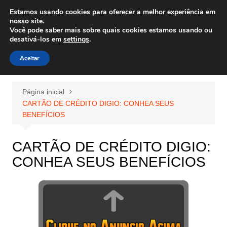
Ir
Estamos usando cookies para oferecer a melhor experiência em
Wiley Wales
para
nosso site.
corais algas e vida marinha
Você pode saber mais sobre quais cookies estamos usando ou
o
desativá-los em
settings
.
conteúdo
Aceitar
Página inicial
CARTÃO DE CRÉDITO DIGIO: CONHEA SEUS
BENEFÍCIOS
CARTÃO DE CRÉDITO DIGIO:
CONHEA SEUS BENEFÍCIOS