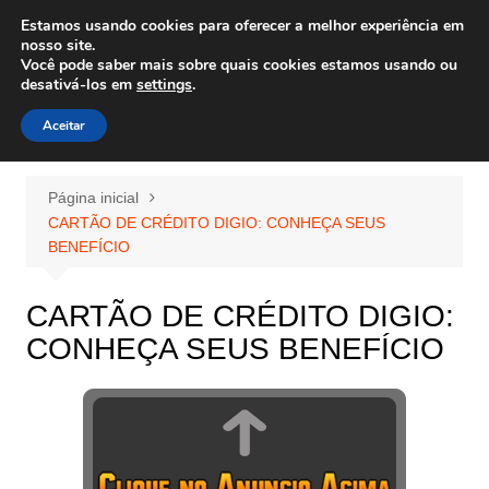
Ir
Estamos usando cookies para oferecer a melhor experiência em
Wiley Wales
para
nosso site.
corais algas e vida marinha
Você pode saber mais sobre quais cookies estamos usando ou
o
desativá-los em
settings
.
conteúdo
Aceitar
Página inicial
CARTÃO DE CRÉDITO DIGIO: CONHEÇA SEUS
BENEFÍCIO
CARTÃO DE CRÉDITO DIGIO:
CONHEÇA SEUS BENEFÍCIO